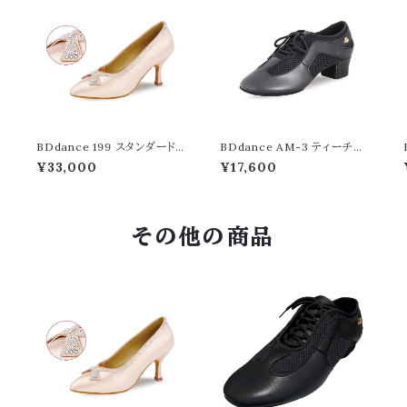
モ
BDdance 199 スタンダード
BDdance AM-3 ティーチン
フレッシュサテン 7.5cm ダブ
グ スプリット レザー/メッシュ
¥33,000
¥17,600
ルワイド幅 フレアヒール 競技
3.5cm ダブルワイド幅 競技
社交ダンス シューズ ダンスシ
社交ダンス シューズ ダンスシ
ューズ 靴 ダンス靴 デモ 柔ら
ューズ 靴 ダンス靴 デモ 柔ら
かい 踊りやすい 履きやすい
かい 踊りやすい 履きやすい
柔軟性 楽 快適 手頃 安い 高
柔軟性 楽 快適 手頃 安い 高
その他の商品
品質 レディース
品質 レディース