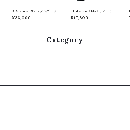
BDdance 199 スタンダード
BDdance AM-2 ティーチン
ー
フレッシュサテン 7.5cm ダブ
グ スプリット レザー/メッシュ
¥33,000
¥17,600
ルワイド幅 フレアヒール 競技
競技 社交ダンス シューズ ダン
デ
社交ダンス シューズ ダンスシ
スシューズ 靴 ダンス靴 デモ
ューズ 靴 ダンス靴 デモ 柔ら
柔らかい 踊りやすい 履きやす
かい 踊りやすい 履きやすい
い 柔軟性 楽 快適 手頃 安い
柔軟性 楽 快適 手頃 安い 高
高品質 メンズ
Category
品質 レディース