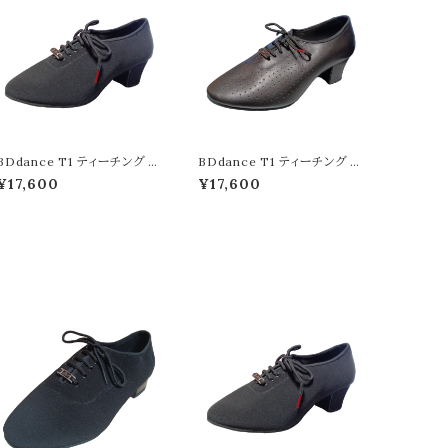
BDdance T1 ティーチング キ
BDdance T1 ティーチング レ
ャンバス ブラック 5cm ダブル
ザー ブラック 5cm ダブルワイ
¥17,600
¥17,600
ワイド幅 競技 社交ダンス シュ
ド幅 競技 社交ダンス シューズ
ーズ ダンスシューズ 靴 ダンス
ダンスシューズ 靴 ダンス靴 デ
靴 デモ 柔らかい 踊りやすい
モ 柔らかい 踊りやすい 履き
履きやすい 柔軟性 楽 快適 手
やすい 柔軟性 楽 快適 手頃
頃 安い 高品質 レディース
安い 高品質 レディース