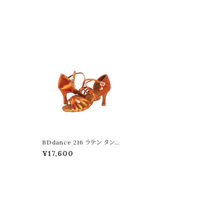
BDdance 216 ラテン タンサ
テン 5.5cm 7.5cm フレアヒー
¥17,600
ル 競技 社交ダンス シューズ
ダンスシューズ 靴 ダンス靴 デ
モ 柔らかい 踊りやすい 履き
やすい 柔軟性 楽 快適 手頃
安い 高品質 レディース