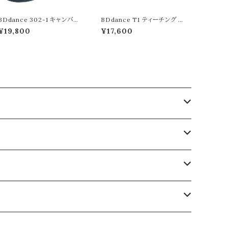
BDdance 302-1 キャンバス
BDdance T1 ティーチング キ
《ソデイカモデル》スタンダード
ャンバス ブラック 5cm ダブル
¥19,800
¥17,600
スプリットソール
ワイド幅 競技 社交ダンス シュ
ーズ ダンスシューズ 靴 ダンス
靴 デモ 柔らかい 踊りやすい
履きやすい 柔軟性 楽 快適 手
頃 安い 高品質 レディース