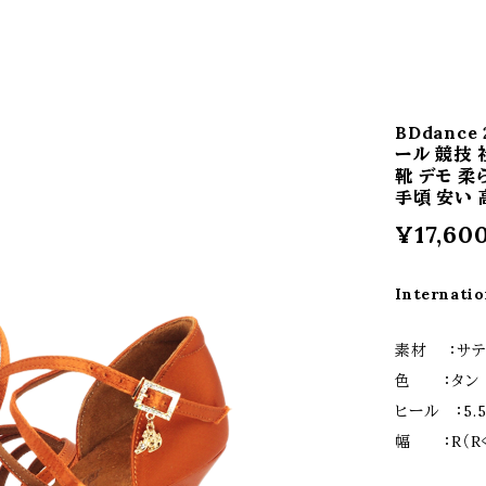
BDdance
ール 競技 
靴 デモ 柔
手頃 安い 
¥17,60
Internatio
素材 ：サテ
色 ：タン
ヒール ：5.5
幅 ：R（R