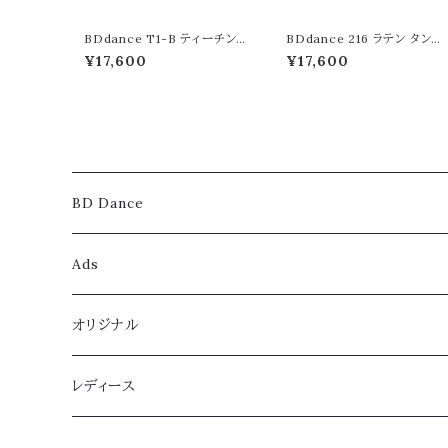
BDdance T1-B ティーチング
BDdance 216 ラテン タンサ
スプリット キャンバス ブラック
テン 5.5cm 7.5cm フレアヒ
¥17,600
¥17,600
5cm ダブルワイド幅 競技 社
ル 競技 社交ダンス シューズ
交ダンス シューズ ダンスシュ
ダンスシューズ 靴 ダンス靴 
ーズ 靴 ダンス靴 デモ 柔らか
モ 柔らかい 踊りやすい 履き
い 踊りやすい 履きやすい 柔
やすい 柔軟性 楽 快適 手頃
軟性 楽 快適 手頃 安い 高品
安い 高品質 レディース
質 レディース
BD Dance
レディース
Ads
スタンダード
メンズ
レディース
オリジナル
ラテン
スタンダード
スタンダード
メンズ
レディース
レディース
ティーチング
ラテン
ラテン
スタンダード
兼用シューズ
ジュニア
レッスンウェア