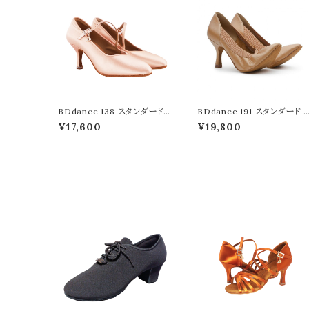
BDdance 138 スタンダード
BDdance 191 スタンダード 
フレッシュサテン 5.5cm 7.5c
ダン レザー タン ベージュ 5.5
¥17,600
¥19,800
m ダブルワイド幅 フレアヒール
cmフレアヒール 7.5cmフレア
競技 社交ダンス シューズ ダン
ヒール レディース 競技 デモ
スシューズ 靴 ダンス靴 デモ
パーティー レッスン 社交ダン
柔らかい 踊りやすい 履きやす
ス シューズ オススメ 初心者
い 柔軟性 楽 快適 手頃 安い
スタジオ 柔らかい 安い 高品
高品質 レディース
質