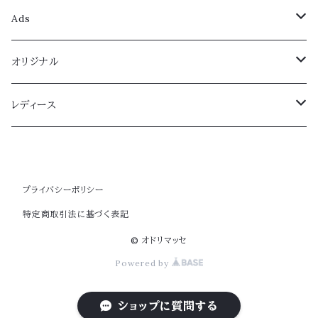
レディース
Ads
スタンダード
メンズ
レディース
オリジナル
ラテン
スタンダード
スタンダード
メンズ
レディース
レディース
ティーチング
ラテン
ラテン
スタンダード
兼用シューズ
ジュニア
レッスンウェア
兼用シューズ
ティーチング
ティーチング
ラテン
低いヒール
ボーイズ
パンツ
ドレス
プライバシーポリシー
特定商取引法に基づく表記
ティーチング
スタンダード
ガールズ
ワンピース
ラテン シンプル
カジュアルドレス
© オドリマッセ
Powered by
スカート
スタンダード カジュアル
ラテン
ショップに質問する