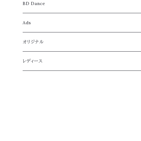
BD Dance
レディース
Ads
スタンダード
メンズ
レディース
オリジナル
ラテン
スタンダード
スタンダード
メンズ
レディース
レディース
ティーチング
ラテン
ラテン
スタンダード
兼用シューズ
ジュニア
レッスンウェア
兼用シューズ
ティーチング
ティーチング
ラテン
低いヒール
ボーイズ
パンツ
ドレス
ティーチング
スタンダード
ガールズ
ワンピース
ラテン シンプル
カジュアルドレス
スカート
スタンダード カジュアル
ラテン