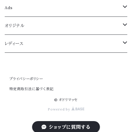
レディース
Ads
スタンダード
メンズ
レディース
オリジナル
ラテン
スタンダード
スタンダード
メンズ
レディース
レディース
ティーチング
ラテン
ラテン
スタンダード
兼用シューズ
ジュニア
レッスンウェア
兼用シューズ
ティーチング
ティーチング
ラテン
低いヒール
ボーイズ
パンツ
ドレス
プライバシーポリシー
特定商取引法に基づく表記
ティーチング
スタンダード
ガールズ
ワンピース
ラテン シンプル
カジュアルドレス
© オドリマッセ
Powered by
スカート
スタンダード カジュアル
ラテン
ショップに質問する